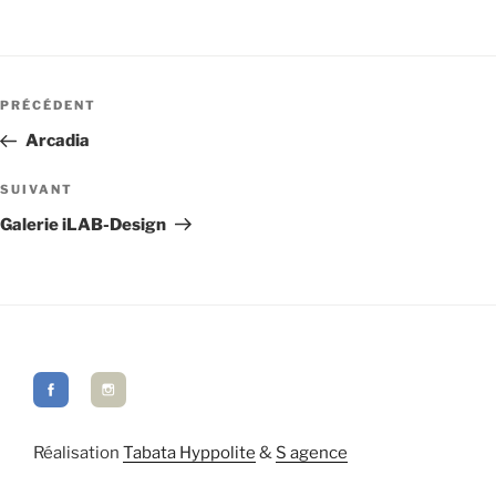
Navigation
de
Article
PRÉCÉDENT
l’article
précédent
Arcadia
Article
SUIVANT
suivant
Galerie iLAB-Design
Réalisation
Tabata Hyppolite
&
S agence