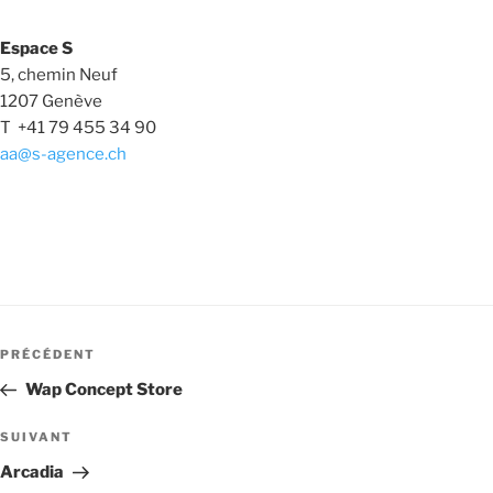
Espace S
5, chemin Neuf
1207 Genève
T +41 79 455 34 90
aa@s-agence.ch
Navigation
de
Article
PRÉCÉDENT
l’article
précédent
Wap Concept Store
Article
SUIVANT
suivant
Arcadia